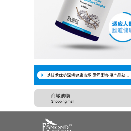
以技术优势深耕健康市场 爱司盟多项产品获国家保健食品备案（中国科技网）
爱司盟（Esmond Natural）加快全球化布局，深耕中国市场（中国乡村振兴网）
谨防假冒产品提示公告（重要！！！）
商城购物
爱司盟加快全球化布局 深耕中国市场（经济参考报）
Shopping mall
健之佳门店及平台所售产品未贴防伪的说明