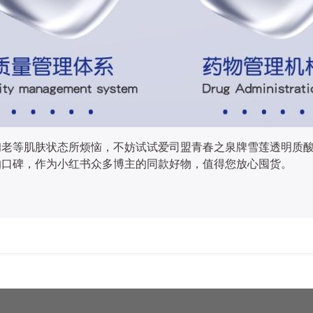
初老等肌肤状态所烦恼，不妨试试爱司盟青春之泉牌雪莲透明质
的口碑，作为小红书众多博主的同款好物，值得您放心囤货。