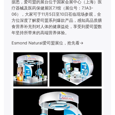
据悉，爱司盟的展台位于国家会展中心（上海）医
疗器械及医药保健展区
7.1馆（展位号：7.1A3-
06），大家可于11月5日至10日莅临现场参观，全
方位深度了解爱司盟系列爆款产品，感知高品质膳
食营养补充剂对人体的健康益处，享受到爱司盟数
年坚持所带来的高端营养体验。
Esmond Natural爱司盟展位，抢先看→