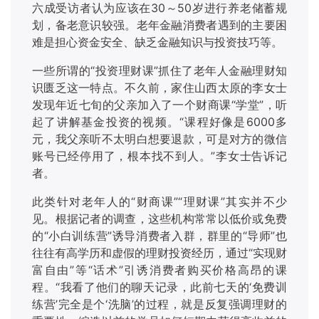
六成受访者认为应该在30～50岁进行养老储蓄规
划，备老意识较强。老年金融消费者遇到的主要困
难是担心资金安全、缺乏金融知识与投资技巧等。
一些所谓的
“投资理财课”抓住了老年人金融理财知
识匮乏这一特点。不久前，家住山西太原的李女士
发现年近七旬的父亲加入了一个财商课“学堂”，听
起了讲解基金投资的视频。“课程好像是6000多
元，我父亲听不太明白想要退款，可是对方的微信
账号已经停用了，根本找不到人。”李女士告诉记
者。
此类针对老年人的
“财商课”“理财课”其实并不少
见。根据记者的调查，这些机构常常以低价或免费
的“小白训练营”诱导消费者入群，群里的“导师”也
往往有高学历和虚假的理财投资经历，通过“实现财
富自由”等“话术”引诱消费者购买价格高昂的课
程。“我看了他们的聊天记录，此前七天的‘免费训
练营’完全是个‘洗脑’的过程，就是反复强调理财的