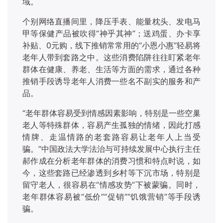
域。
个别网络直播间里，降压手表、能量枕头、发电马
甲等保健产品被吹得
“神乎其神”；送鸡蛋、办卡享
补贴、0元购，线下推销常常用的“小恩小惠”轻易将
老年人带到套路之中。这些消费陷阱往往盯紧老年
群体在健康、养老、生活等方面的需求，通过各种
推销手段诱导老年人消费一些名不副实的服务和产
品。
“老年群体容易受到情感因素影响，特别是一些空巢
老人等特殊群体，容易产生孤独的情绪，因此打感
情牌、走温情路的老套路容易让老年人上当受
骗。”中国政法大学法治与可持续发展中心执行主任
郝作成在分析老年群体的消费习惯和特点时说，如
今，这些套路已经渗透到乡村等下沉市场，特别是
留守老人，很容易在“情感攻势”下被蒙骗。同时，
老年群体容易被“低价”“促销”“饥饿营销”等手段诱
骗。