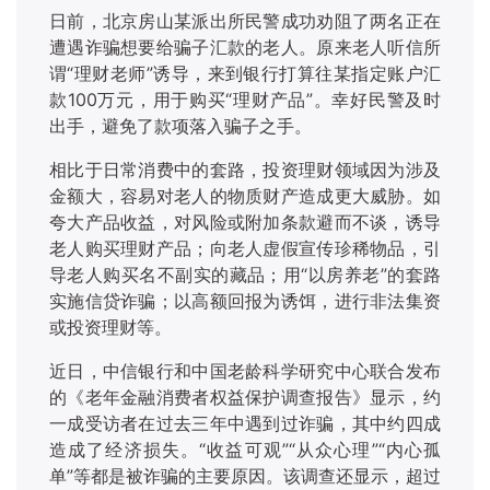
日前，北京房山某派出所民警成功劝阻了两名正在
遭遇诈骗想要给骗子汇款的老人。原来老人听信所
谓
“理财老师”诱导，来到银行打算往某指定账户汇
款100万元，用于购买“理财产品”。幸好民警及时
出手，避免了款项落入骗子之手。
相比于日常消费中的套路，投资理财领域因为涉及
金额大，容易对老人的物质财产造成更大威胁。如
夸大产品收益，对风险或附加条款避而不谈，诱导
老人购买理财产品；向老人虚假宣传珍稀物品，引
导老人购买名不副实的藏品；用
“以房养老”的套路
实施信贷诈骗；以高额回报为诱饵，进行非法集资
或投资理财等。
近日，中信银行和中国老龄科学研究中心联合发布
的《老年金融消费者权益保护调查报告》显示，约
一成受访者在过去三年中遇到过诈骗，其中约四成
造成了经济损失。
“收益可观”“从众心理”“内心孤
单”等都是被诈骗的主要原因。该调查还显示，超过