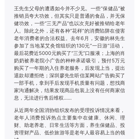
王先生父母的遭遇如今并不少见。一些
“保健品”被
推销员夸大功效，但其实只是普通的食品，并无保
健功效，一些“三无产品”也以次充好被推销给老年
人。除此之外，还有各种“花样”的消费陷阱在侵害
老年消费者的合法权益。去年6月，安徽的林先生
参加了当地某艾灸馆组织的130元“一日游”活动，
最后花费近5000元购买了“三无”口服液；上海的肖
奶奶被养老院小广告的种种承诺吸引，预付5万元
购买了一年期的入住养老服务，后发现上当，提出
退款却遭拒绝；深圳廖先生听信某网站广告购买了
一部手机，拿到手后发现手机质量有问题，想找商
家沟通解决，结果发现商品包装上没有任何商家信
息，无法进行售后维权……
从近两年全国消协组织发布的受理投诉情况来看，
老年人消费投诉热点主要集中在健康、休闲、理
财、助老养老、日常生活等方面，养生保健品、投
资理财产品、低价旅游等是老年人最容易上当的领