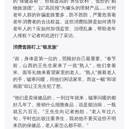
的“保健器材”、价格虚高的“养生饮料”、低价的“购
物旅游团”、以“高回报”为噱头的理财产品……针对
老年人群的诈骗套路繁多，防不胜防，严重危害着
老年消费者的合法权益。这些消费陷阱是如何诱导
老年人的？应如何加强监管、治理乱象，帮助老年
人维权？记者对此进行了采访。
消费套路盯上
“银发族”
“叔，身体是第一位的，照顾好自己最重要。”春节
前，山西的王先生家来了一批“熟人”，他们拿着
米、面等礼物来看望家里的老人。“熟人”握着老人
的手，嘘寒问暖，同他们闲话家常。而这一幅“和谐
画面”却让王先生犯了愁。
“他们是卖保健品的，一到过年就来，嘘寒问暖的都
好几年了。推销什么细胞食品，说是能治病，一瓶
就五六百元。”王先生向记者抱怨，“老人年过八
旬，平时也比较注重养生，我劝他不要买这些不明
来历的保健品，老人家怎么都不听。”