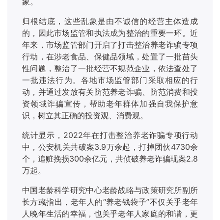
象。
归根结底，这些乱象是由不诚信的经营主体造成
的，因此市场监管和执法成为整治的重要一环。近
年来，市场监管部门开启了打击整治养老诈骗专项
行动，在涉老食品、保健品领域，处置了一批苗头
性问题，整治了一批经营不规范企业，依法查处了
一批违法行为。各地市场监管部门采取相应的行
动，并通过发放有关防范养老诈骗、防范消费和投
资领域诈骗宣传，帮助老年群体加强自我保护意
识，树立其正确的投资观、消费观。
统计显示，
2022年在打击整治养老诈骗专项行动
中，公安机关共破案3.9万余起，打掉团伙4730余
个，追赃挽损300余亿元，共侦破养老诈骗现案2.8
万起。
中国老龄科学研究中心老龄战略与政策研究所副所
长方彧指出，老年人的
“养老钱袋子”不仅关乎老年
人晚年生活的幸福，也关乎老年人家庭的和谐，更