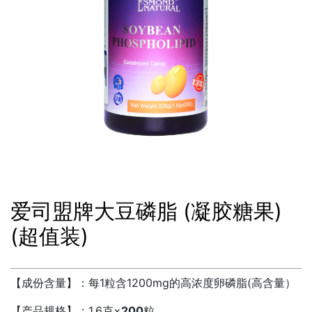
其他
爱司盟牌大豆磷脂 (凝胶糖果)
(超值装)
【成份含量】：
每
1粒含1200mg的高浓度卵磷脂(高含量）
【产品规格】：1.6克×
200
粒