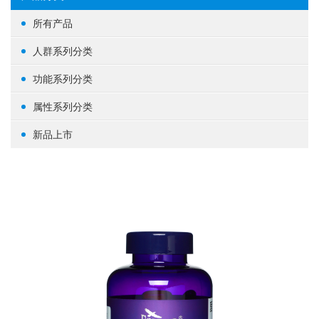
所有产品
人群系列分类
女性健康
功能系列分类
男性健康
生殖健康
属性系列分类
中老年健康
心脑血管
基础营养
新品上市
婴幼/儿童/青少年
脑部益智
草本植物
其他
体重管理
蛋白粉
肝肾养护
其他
肠道健康
骨骼关节
美容养颜
矿物质
提高免疫力
养眼护眼