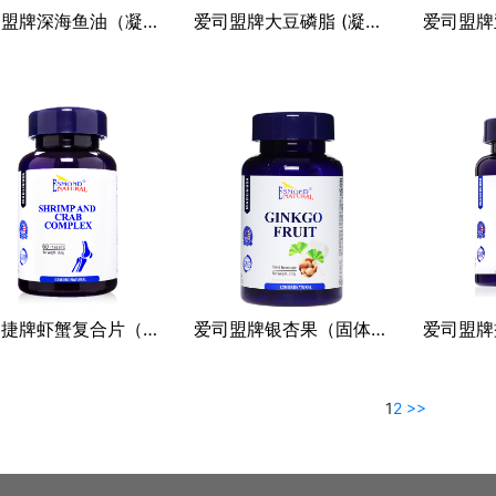
爱司盟牌深海鱼油（凝胶糖果）（超值装）
爱司盟牌大豆磷脂 (凝胶糖果)(超值装)
活力捷牌虾蟹复合片（压片糖果）
爱司盟牌银杏果（固体饮料）
1
2
>>