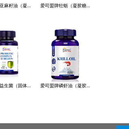
爱司盟牌亚麻籽油（凝胶糖果）
爱司盟牌牡蛎（凝胶糖果）（超值装）
爱司盟牌益生菌（固体饮料）（320亿）
爱司盟牌磷虾油（凝胶糖果）