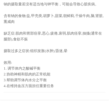
钠的摄取量若没有适当地与钾平衡，可能会导致心脏疾病。
含有钠的食物:盐,甲壳类,胡萝卜,甜菜,朝鲜蓟,干燥牛肉,脑,肾脏,
熏咸肉
缺乏症:肌肉和胃部痉挛,恶心,疲倦,衰弱,肌肉痉挛,抽搐(通常在
腿部),食欲不振
摄取过多之症状:组织发胀(水肿),昏迷,晕
效用:
1.
调节体内之酸碱平衡
2.协助神精和肌肉的正常机能
3.帮助调节体内水分之平衡
4.在维持血压方面担任重要任务