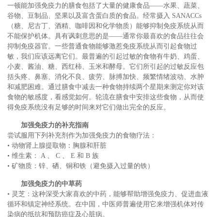
一顿能加强免疫力的膳食包括了大量的健康食品——水果、蔬菜、
谷物、豆制品、坚果以及富含蛋白质的食品。经常摄入 SANACCs
（糖、尼古丁、酒精、咖啡因和化学物质）能够抑制免疫系统从而
不能保护机体。具有讽刺意思的是——通常你最喜欢的食品往往会
抑制免疫器官。一些普通食物能够激惹免疫系统从而引起食物过
敏，我们应该远离它们。最普遍的引起过敏的食物有牛奶、鸡蛋、
小麦、酱油、糖、西红柿、玉米和酵母。它们所引起的过敏反应包
括头疼、鼻塞、消化不良、疲劳、脉搏加快、频繁情绪波动、水肿
和减肥困难。通过膳食中减去一种食物持续两个星期来测定你对该
食物的敏感度，看感觉如何。轮流在膳食中安排这些食物，从而使
得免疫系统没有足够的时间来对它们做出完全的反应。
加强免疫力的补充指南
尝试服用下列补充剂作为加强免疫力的食物疗法：
• 动物肾上腺提取物：胸腺和肝脏
• 维生素： A 、 C 、 E 和 B 族
• 矿物质：锌、硒、铜和铁（避免摄入过量的铁）
加强免疫力的中草药
• 灵芝：这种深受大家喜欢的中药，能够帮助增强免疫力、促进血液
循环和镇定神经系统。在中国，中医师普遍使用它来增强机体对传
染病的抵抗和预防癌症及心脏病。