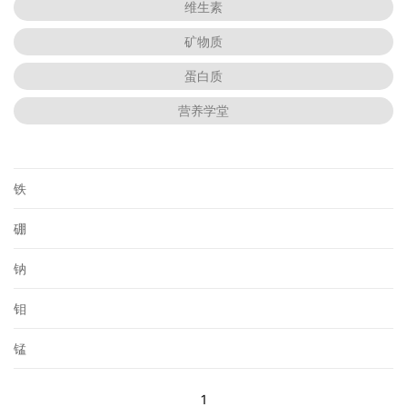
维生素
矿物质
蛋白质
营养学堂
铁
硼
钠
钼
锰
1