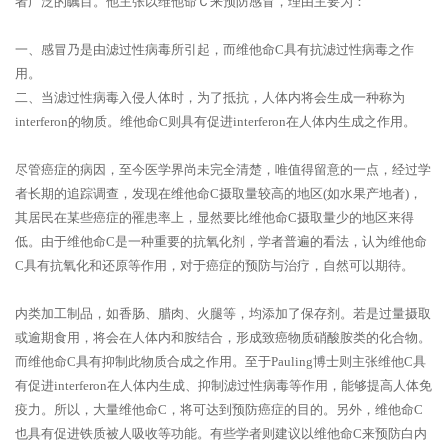
者广泛的瞩目。他主张以维他命Ｃ来预防感冒，理由主要为：
一、感冒乃是由滤过性病毒所引起，而维他命C具有抗滤过性病毒之作
用。
二、当滤过性病毒入侵人体时，为了抵抗，人体内将会生成一种称为
interferon的物质。维他命C则具有促进interferon在人体内生成之作用。
尽管癌症的病因，至今医学界尚未完全清楚，唯值得留意的一点，经过学
者长期的追踪调查，发现在维他命C摄取量较高的地区(如水果产地者)，
其居民在某些癌症的罹患率上，显然要比维他命C摄取量少的地区来得
低。由于维他命C是一种重要的抗氧化剂，学者普遍的看法，认为维他命
C具有抗氧化和还原等作用，对于癌症的预防与治疗，自然可以期待。
内类加工制品，如香肠、腊肉、火腿等，均添加了保存剂。若是过量摄取
或逾期食用，将会在人体内和胺结合，形成致癌物质硝酸胺类的化合物。
而维他命C具有抑制此物质合成之作用。至于Pauling博士则主张维他C具
有促进interferon在人体内生成、抑制滤过性病毒等作用，能够提高人体免
疫力。所以，大量维他命C，将可达到预防癌症的目的。另外，维他命C
也具有促进铁质被人吸收等功能。有些学者则建议以维他命C来预防白内