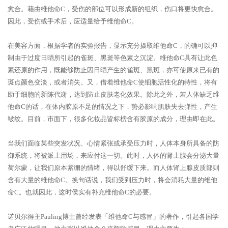
愈合。藉由维他命C，受伤的部位可以形成新的组织，伤口将更快愈合。
因此，受伤或手术后，应适量给予维他命C。
在美容方面，根据学者的实验报告，显示充分摄取维他命C，的确可以抑
制由于过度日晒所引起的雀斑、黑斑等色素之沉淀。维他命C具有让此色
素还原的作用，既能够防止因日晒产生的雀斑、黑斑，亦可使原来已有的
斑点颜色变淡，或者消失。又，借着维他命C使细胞活性化的特性，将有
助于细胞的新陈代谢，达到防止皮肤老化效果。除此之外，若人体缺乏维
他命C的话，在体内胶原不足的情况之下，势必影响肌肤失去弹性，产生
皱纹。目前，市面下，很多化妆品皆标榜含有胶原的成分，理由即在此。
当我们面临某些突发状况、心情紧张或承受压力时，人体本身所具备的防
御系统，将被派上用场，来应付这一切。此时，人体的肾上腺会分泌大量
荷尔蒙，让我们原本紧绷的情绪，得以舒缓下来。而人体肾上腺皮质部则
含有大量的维他命C。换句话说，我们受到压力时，将会消耗大量的维他
命C。也就因此，这时侯实有补充维他命C的必要。
诺贝尔得主Pauling博士曾经发表「维他命C与感冒」的著作，引起各国学