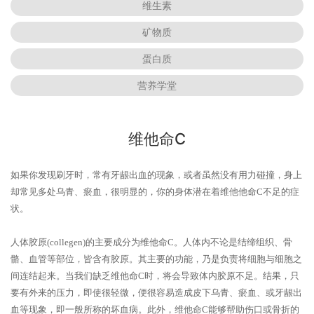
维生素
矿物质
蛋白质
营养学堂
维他命C
如果你发现刷牙时，常有牙龈出血的现象，或者虽然没有用力碰撞，身上
却常见多处乌青、瘀血，很明显的，你的身体潜在着维他他命C不足的症
状。
人体胶原(collegen)的主要成分为维他命C。人体内不论是结缔组织、骨
骼、血管等部位，皆含有胶原。其主要的功能，乃是负责将细胞与细胞之
间连结起来。当我们缺乏维他命C时，将会导致体内胶原不足。结果，只
要有外来的压力，即使很轻微，便很容易造成皮下乌青、瘀血、或牙龈出
血等现象，即一般所称的坏血病。此外，维他命C能够帮助伤口或骨折的