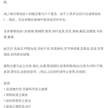
障。
成人每日维他命Ｃ的建议量为六十毫克。由于人类并法自行合成维他命
C，因此，完全仰赖自食物中取得或另外补充。
含多量维他命C的食物:柑橘类,莓类,绿叶蔬菜,苦瓜,青椒,蕃茄,花椰菜,马铃
薯,蕃薯。
缺乏症:坏血症,呼吸短促,消化不良,容易挫伤,关节肿或痛,流鼻血,贫血,常受
感染,创伤愈合较慢。
摄取过量引起之症状:脸红,头痛,晕或呕吐,眩晕和昏倒(以注射方式时)下痢,
多尿,肾结石,皮肤发疹等。(有以上症状时请停止使用,并就医)
效用:
1.促进微向管,牙龈和牙齿之健康
2.帮助铁质之吸收
3.创伤和骨折之愈合
4.血病之预防及治疗