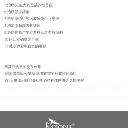
5.治疗贫血,尤其是缺铁性贫血
6.治疗尿道感染
7.帮助结缔组织内胶原蛋白之形成
8.增加由肠部吸收铁质
9.协助骨髓产生红血球及红血球细胞
10.阻止亚硝氨之产生
11.减少静脉中血栓的引起
与其它物质的交互作用:
香烟:降低吸收量,吸烟者将需要补充维他命C。
酒 :大量服用维他命C时,酒精在体内将会更快消解