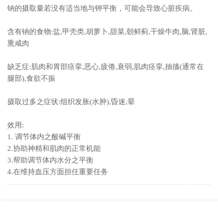
钠的摄取量若没有适当地与钾平衡，可能会导致心脏疾病。
含有钠的食物:盐,甲壳类,胡萝卜,甜菜,朝鲜蓟,干燥牛肉,脑,肾脏,
熏咸肉
缺乏症:肌肉和胃部痉挛,恶心,疲倦,衰弱,肌肉痉挛,抽搐(通常在
腿部),食欲不振
摄取过多之症状:组织发胀(水肿),昏迷,晕
效用:
1.
调节体内之酸碱平衡
2.协助神精和肌肉的正常机能
3.帮助调节体内水分之平衡
4.在维持血压方面担任重要任务