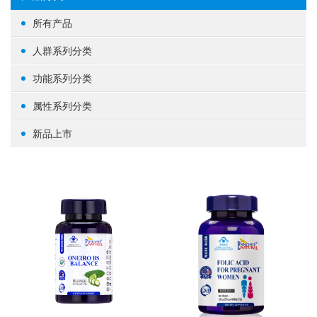
所有产品
人群系列分类
女性健康
功能系列分类
男性健康
生殖健康
属性系列分类
中老年健康
心脑血管
基础营养
新品上市
婴幼/儿童/青少年
脑部益智
草本植物
其他
体重管理
蛋白粉
肝肾养护
其他
肠道健康
骨骼关节
美容养颜
矿物质
提高免疫力
养眼护眼