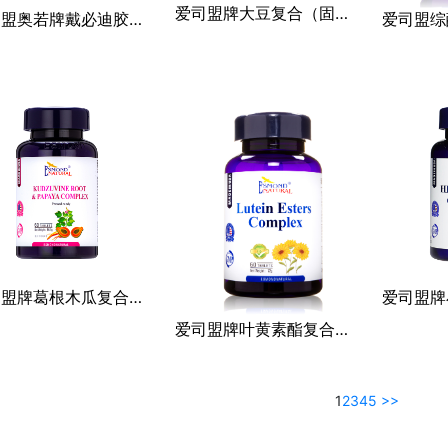
爱司盟牌大豆复合（固体饮料）
爱司盟奥若牌戴必迪胶囊（蓝帽）
爱司盟牌葛根木瓜复合片（压片糖果）
爱司盟牌叶黄素酯复合片（压片糖果）
1
2
3
4
5
>>