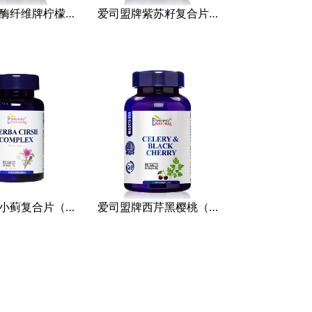
爱司盟综酶纤维牌柠檬绿茶复合片（压片糖果）
爱司盟牌紫苏籽复合片（压片糖果）
爱司盟牌小蓟复合片（压片糖果）
爱司盟牌西芹黑樱桃（压片糖果）