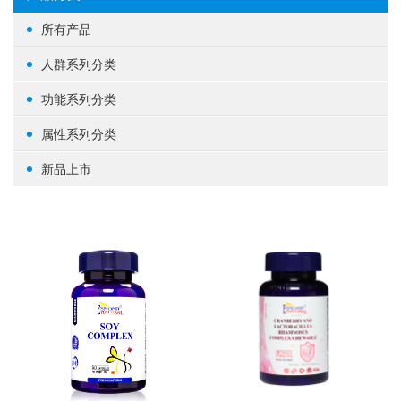
所有产品
人群系列分类
女性健康
功能系列分类
男性健康
生殖健康
属性系列分类
中老年健康
心脑血管
基础营养
新品上市
婴幼/儿童/青少年
脑部益智
草本植物
其他
体重管理
蛋白粉
肝肾养护
其他
肠道健康
骨骼关节
美容养颜
矿物质
提高免疫力
养眼护眼