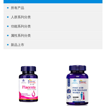
所有产品
人群系列分类
女性健康
功能系列分类
男性健康
生殖健康
属性系列分类
中老年健康
心脑血管
基础营养
新品上市
婴幼/儿童/青少年
脑部益智
草本植物
其他
体重管理
蛋白粉
肝肾养护
其他
肠道健康
骨骼关节
美容养颜
矿物质
提高免疫力
养眼护眼