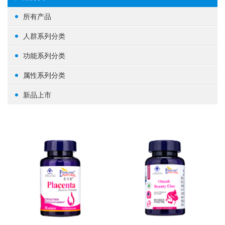
所有产品
人群系列分类
女性健康
功能系列分类
男性健康
生殖健康
属性系列分类
中老年健康
心脑血管
基础营养
新品上市
婴幼/儿童/青少年
脑部益智
草本植物
其他
体重管理
蛋白粉
肝肾养护
其他
肠道健康
骨骼关节
美容养颜
矿物质
提高免疫力
养眼护眼