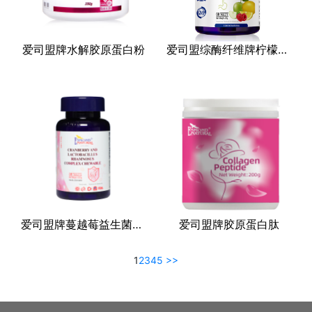
爱司盟牌水解胶原蛋白粉
爱司盟综酶纤维牌柠檬绿茶复合片（压片糖果）
爱司盟牌蔓越莓益生菌复合(固体饮料)
爱司盟牌胶原蛋白肽
1
2
3
4
5
>>