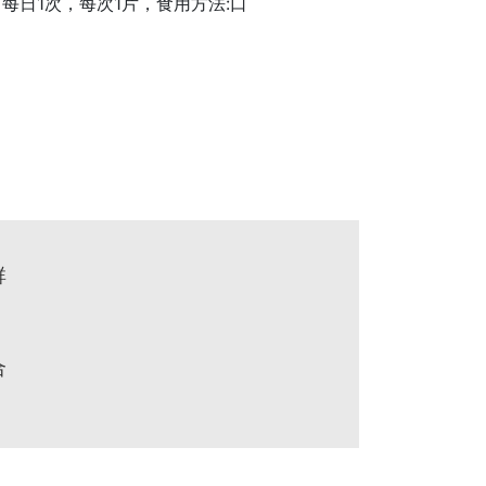
]每日1次，每次1片，食用方法:口
群
合