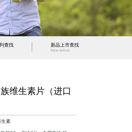
列查找
新品上市查找
New arrival
B族维生素片（进口
维生素