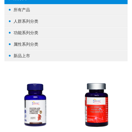
所有产品
人群系列分类
女性健康
功能系列分类
男性健康
生殖健康
属性系列分类
中老年健康
心脑血管
基础营养
新品上市
婴幼/儿童/青少年
脑部益智
草本植物
其他
体重管理
蛋白粉
肝肾养护
其他
肠道健康
骨骼关节
美容养颜
矿物质
提高免疫力
养眼护眼