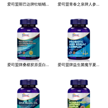
爱司盟斯巴达牌牡蛎蛹虫草复合片（压片糖果）
爱司盟青春之泉牌人参不定根PQQ复合(固体饮料)
其他
爱司盟牌桑椹胶原蛋白肽复合片(周年庆典版)
爱司盟牌益生菌魔芋夏合片(周年庆典版)