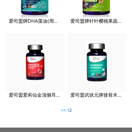
爱司盟牌DHA藻油(周年庆典版)
爱司盟牌针叶樱桃果蔬复合咀嚼片(周年庆典版)
爱司盟爱莉仙金顶侧耳PQQ复合（固体饮料）
爱司盟武状元牌接骨木莓咀嚼片（压片糖果）
<<
1
2